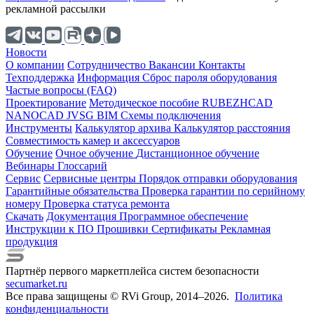
рекламной рассылки
Новости
О компании
Cотрудничество
Вакансии
Контакты
Техподдержка
Информация
Сброс пароля оборудования
Частые вопросы (FAQ)
Проектирование
Методическое пособие
RUBEZHCAD
NANOCAD
JVSG
BIM
Схемы подключения
Инструменты
Калькулятор архива
Калькулятор расстояния
Совместимость камер и аксессуаров
Обучение
Очное обучение
Дистанционное обучение
Вебинары
Глоссарий
Сервис
Сервисные центры
Порядок отправки оборудования
Гарантийные обязательства
Проверка гарантии по серийному
номеру
Проверка статуса ремонта
Скачать
Документация
Программное обеспечение
Инструкции к ПО
Прошивки
Сертификаты
Рекламная
продукция
Партнёр первого маркетплейса систем безопасности
secumarket.ru
Все права защищены © RVi Group, 2014–2026.
Политика
конфиденциальности