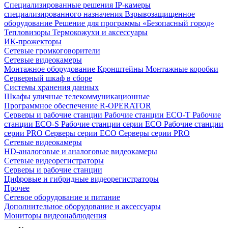
Специализированные решения
IP-камеры
специализированного назначения
Взрывозащищенное
оборудование
Решение для программы «Безопасный город»
Тепловизоры
Термокожухи и аксессуары
ИК-прожекторы
Сетевые громкоговорители
Сетевые видеокамеры
Монтажное оборудование
Кронштейны
Монтажные коробки
Серверный шкаф в сборе
Системы хранения данных
Шкафы уличные телекоммуникационные
Программное обеспечение R-OPERATOR
Серверы и рабочие станции
Рабочие станции ECO-T
Рабочие
станции ECO-S
Рабочие станции серии ECO
Рабочие станции
серии PRO
Серверы серии ECO
Серверы серии PRO
Сетевые видеокамеры
HD-аналоговые и аналоговые видеокамеры
Сетевые видеорегистраторы
Серверы и рабочие станции
Цифровые и гибридные видеорегистраторы
Прочее
Сетевое оборудование и питание
Дополнительное оборудование и аксессуары
Мониторы видеонаблюдения