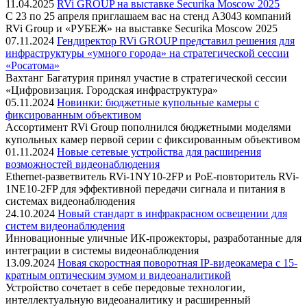
11.04.2025
RVi GROUP на выставке Securika Moscow 2025
С 23 по 25 апреля приглашаем вас на стенд A3043 компаний
RVi Group и «РУБЕЖ» на выставке Securika Moscow 2025
07.11.2024
Гендиректор RVi GROUP представил решения для
инфраструктуры «умного города» на стратегической сессии
«Росатома»
Вахтанг Багатурия принял участие в стратегической сессии
«Цифровизация. Городская инфраструктура»
05.11.2024
Новинки: бюджетные купольные камеры с
фиксированным объективом
Ассортимент RVi Group пополнился бюджетными моделями
купольных камер первой серии с фиксированным объективом
01.11.2024
Новые сетевые устройства для расширения
возможностей видеонаблюдения
Ethernet-разветвитель RVi-1NY10-2FP и PoE-повторитель RVi-
1NE10-2FP для эффективной передачи сигнала и питания в
системах видеонаблюдения
24.10.2024
Новый стандарт в инфракрасном освещении для
систем видеонаблюдения
Инновационные уличные ИК-прожекторы, разработанные для
интеграции в системы видеонаблюдения
13.09.2024
Новая скоростная поворотная IP-видеокамера с 15-
кратным оптическим зумом и видеоаналитикой
Устройство сочетает в себе передовые технологии,
интеллектуальную видеоаналитику и расширенный