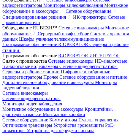
видеорегистраторы
Мониторы видеонаблюдения
Монтажное
оборудование и аксессуары
Сетевое оборудование
Специализированные решения
ИК-прожекторы
Сетевые
громкоговорители
Оборудование RUBEZH™
Сетевые видеокамеры
Монтажное
оборудование
Серверный шкаф в сборе
Системы хранения
данных
Шкафы уличные телекоммуникационные
Программное обеспечение R-OPERATOR
Серверы и рабочие
станции
Программное обеспечение
R-OPERATOR
ИНТЕГРАТОР
Снято с производства
Сетевые видеокамеры
HD-аналоговые
и аналоговые видеокамеры
Сетевые видеорегистраторы
Серверы и рабочие станции
Цифровые и гибридные
видеорегистраторы
Прочее
Сетевое оборудование и питание
Дополнительное оборудование и аксессуары
Мониторы
видеонаблюдения
Сетевые видеокамеры
Сетевые видеорегистраторы
Мониторы видеонаблюдения
Монтажное оборудование и аксессуары
Кронштейны,
адаптеры козырьки
Монтажные коробки
Сетевое оборудование
Коммутаторы
Пульты управления
Оптические трансиверы
Устройства грозозащиты
PoE-
инжекторы
Устройства для передачи сигнала