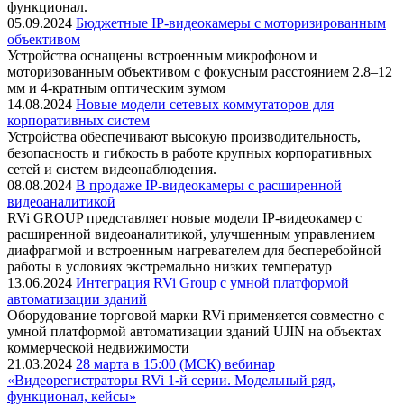
функционал.
05.09.2024
Бюджетные IP-видеокамеры с моторизированным
объективом
Устройства оснащены встроенным микрофоном и
моторизованным объективом с фокусным расстоянием 2.8–12
мм и 4-кратным оптическим зумом
14.08.2024
Новые модели сетевых коммутаторов для
корпоративных систем
Устройства обеспечивают высокую производительность,
безопасность и гибкость в работе крупных корпоративных
сетей и систем видеонаблюдения.
08.08.2024
В продаже IP-видеокамеры с расширенной
видеоаналитикой
RVi GROUP представляет новые модели IP-видеокамер с
расширенной видеоаналитикой, улучшенным управлением
диафрагмой и встроенным нагревателем для бесперебойной
работы в условиях экстремально низких температур
13.06.2024
Интеграция RVi Group с умной платформой
автоматизации зданий
Оборудование торговой марки RVi применяется совместно с
умной платформой автоматизации зданий UJIN на объектах
коммерческой недвижимости
21.03.2024
28 марта в 15:00 (МСК) вебинар
«Видеорегистраторы RVi 1-й серии. Модельный ряд,
функционал, кейсы»