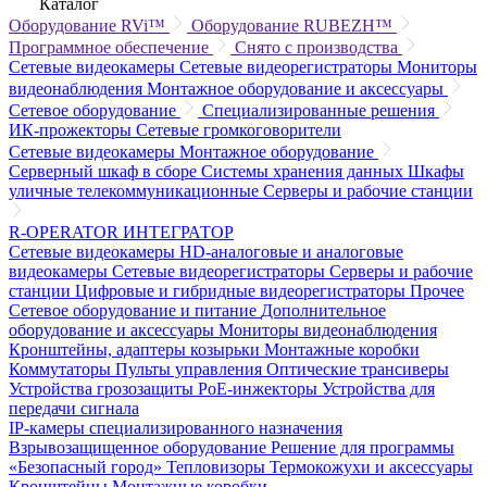
Каталог
Оборудование RVi™
Оборудование RUBEZH™
Программное обеспечение
Снято с производства
Сетевые видеокамеры
Сетевые видеорегистраторы
Мониторы
видеонаблюдения
Монтажное оборудование и аксессуары
Сетевое оборудование
Специализированные решения
ИК-прожекторы
Сетевые громкоговорители
Сетевые видеокамеры
Монтажное оборудование
Серверный шкаф в сборе
Системы хранения данных
Шкафы
уличные телекоммуникационные
Серверы и рабочие станции
R-OPERATOR
ИНТЕГРАТОР
Сетевые видеокамеры
HD-аналоговые и аналоговые
видеокамеры
Сетевые видеорегистраторы
Серверы и рабочие
станции
Цифровые и гибридные видеорегистраторы
Прочее
Сетевое оборудование и питание
Дополнительное
оборудование и аксессуары
Мониторы видеонаблюдения
Кронштейны, адаптеры козырьки
Монтажные коробки
Коммутаторы
Пульты управления
Оптические трансиверы
Устройства грозозащиты
PoE-инжекторы
Устройства для
передачи сигнала
IP-камеры специализированного назначения
Взрывозащищенное оборудование
Решение для программы
«Безопасный город»
Тепловизоры
Термокожухи и аксессуары
Кронштейны
Монтажные коробки